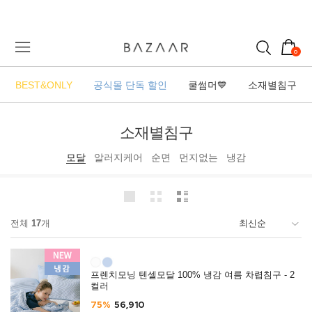
0
BEST&ONLY
공식몰 단독 할인
쿨썸머💙
소재별침구
소재별침구
모달
알러지케어
순면
먼지없는
냉감
전체
17
개
프렌치모닝 텐셀모달 100% 냉감 여름 차렵침구 - 2
컬러
75%
56,910