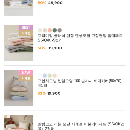
50%
49,900
프리미엄 클래식 렌징 텐셀모달 고정밴딩 침대패드
SS/Q/K -5컬러
50%
39,900
프렌치모닝 텐셀모달 100 솜샤시 베개커버(50x70) -
4컬러
33%
19,900
말랑코코 리본 모달 사계절 이불커버세트 (SS/QK겸
용) -2컬러