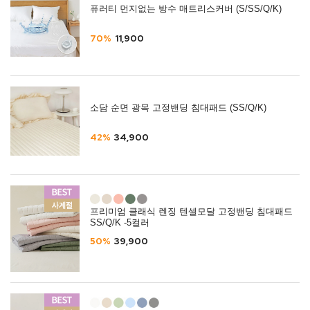
퓨러티 먼지없는 방수 매트리스커버 (S/SS/Q/K)
70%
11,900
소담 순면 광목 고정밴딩 침대패드 (SS/Q/K)
42%
34,900
프리미엄 클래식 렌징 텐셀모달 고정밴딩 침대패드
SS/Q/K -5컬러
50%
39,900