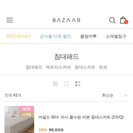
0
BEST&ONLY
공식몰 단독 할인
쿨썸머💙
소재별침구
침대패드
침대패드
매트리스커버
침대스커트
토퍼
전체
61
개
마일드 60수 아사 줄누빔 리본 침대스커트 (SS/Q)
29%
95,000