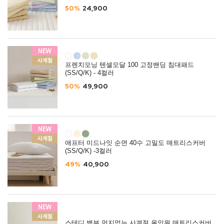
50%
24,900
프렌치모닝 텐셀모달 100 고정밴딩 침대패드
(SS/Q/K) - 4컬러
50%
49,900
애프터 미드나잇 순면 40수 고밀도 매트리스커버
(SS/Q/K) -3컬러
49%
40,900
스테디 뱀부 먼지없는 사계절 올인원 매트리스커버