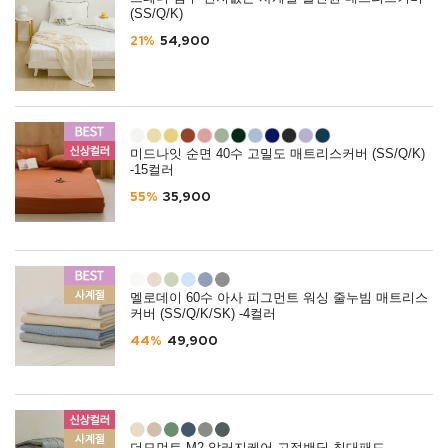
(SS/Q/K)
21%
54,900
미드나잇 순면 40수 고밀도 매트리스커버 (SS/Q/K)
-15컬러
55%
35,900
멜로데이 60수 아사 피그먼트 워싱 줄누빔 매트리스
커버 (SS/Q/K/SK) -4컬러
44%
49,900