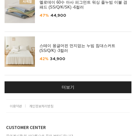
멜로데이 60수 아사 피그먼트 워싱 줄누빔 이불 겸
패드 (SS/Q/K/SK) -6컬러
47%
44,900
스테이 몽글머핀 먼지없는 누빔 침대스커트
(SS/Q/K) -3컬러
42%
34,900
더보기
이용약관
개인정보처리방침
CUSTOMER CENTER
문의게시판 및 상담톡으로 문의 부탁드립니다.