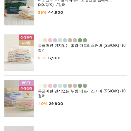
더모먼트 M2 알러지케어 고정밴딩 침대패드
(SS/Q/K) -7컬러
36%
44,900
몽글머핀 먼지없는 홑겹 매트리스커버 (SS/Q/K) -10
컬러
55%
17,900
몽글머핀 먼지없는 누빔 매트리스커버 (SS/Q/K) -10
컬러
40%
29,900