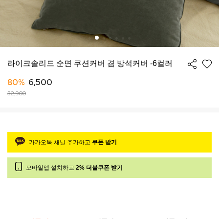
라이크솔리드 순면 쿠션커버 겸 방석커버 -6컬러
80%
6,500
32,900
카카오톡 채널 추가하고
쿠폰 받기
모바일앱 설치하고
2% 더블쿠폰 받기