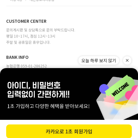
CUSTOMER CENTER
문의게시판 및 상담톡으로 문의 부탁드립니다.
평일 10~17시, 점심 12시~13시
주말 및 공휴일은 휴무입니다.
BANK INFO
오늘 하루 보지 않기
농협은행 059-01-286252
예금주 (주)다원물산
company:주식회사 다원물산 | owner:정근용
Address:서울특별시 마포구 월드컵로 31, 4층(합정동, 오벨리움빌딩)
Online sales license:서대문구청 제2002-00028호
Business license:111-81-29892
[사업자번호확인]
Personal info manager:정다은 mall@mdl.co.kr
Copyrightⓒ바자르몰.co.kr.inc all right reserved
카카오로
1초 회원가입
0