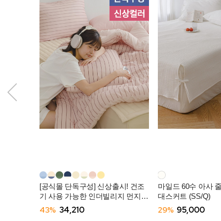
[공식몰 단독구성] 신상출시! 건조
마일드 60수 아사 
기 사용 가능한 인더빌리지 먼지없
대스커트 (SS/Q)
는 사계절 차렵이불 (SS/Q) -10컬
43%
34,210
29%
95,000
러