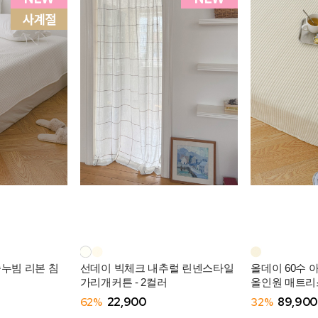
줄누빔 리본 침
선데이 빅체크 내추럴 린넨스타일
올데이 60수 
가리개커튼 - 2컬러
올인원 매트리스
62%
22,900
32%
89,900