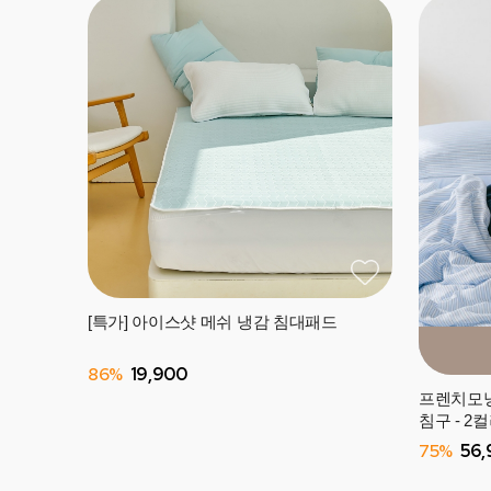
[특가] 아이스샷 메쉬 냉감 침대패드
86%
19,900
프렌치모닝
침구 - 2
75%
56,