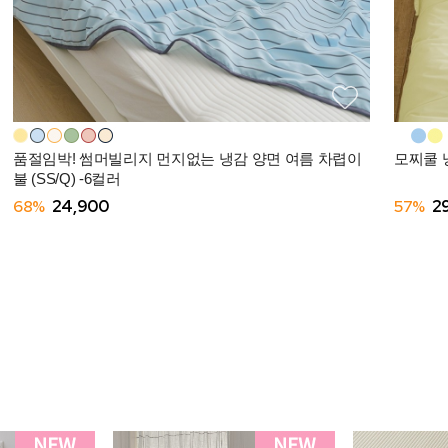
품절임박! 썸머빌리지 먼지없는 냉감 양면 여름 차렵이
모찌쿨 냉
불 (SS/Q) -6컬러
68%
24,900
57%
2