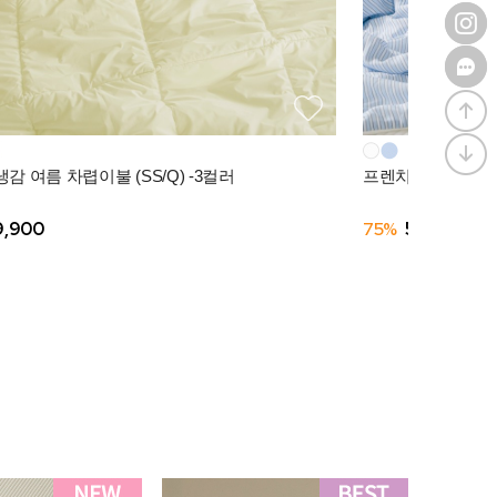
감 여름 차렵이불 (SS/Q) -3컬러
프렌치모닝 텐셀모달
9,900
75%
56,910