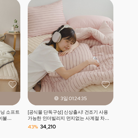
3일 01:24:33
즈닝 소프트
[공식몰 단독구성] 신상출시! 건조기 사용
이불
가능한 인더빌리지 먼지없는 사계절 차렵
이불 (SS/Q) -10컬러
43%
34,210