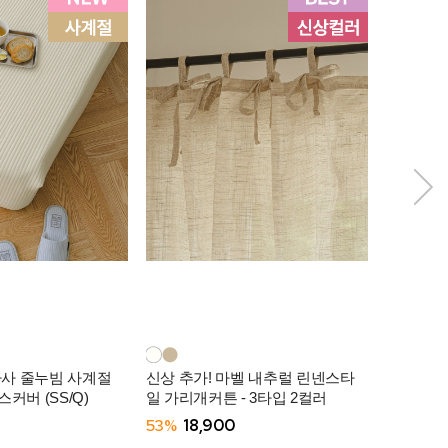
아사 줄누빔 사계절
신상 추가! 마벨 내추럴 린넨스타
모찌쿨 냉
커버 (SS/Q)
일 가리개커튼 - 3타입 2컬러
-3컬러
53%
18,900
57%
29