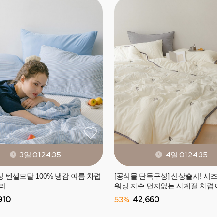
3일 01:24:33
4일 01:24:33
 텐셀모달 100% 냉감 여름 차렵
[공식몰 단독구성] 신상출시! 시
컬러
워싱 자수 먼지없는 사계절 차렵
(SS/Q) - 4컬러
910
53%
42,660