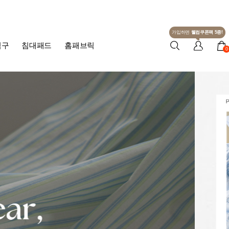
가입하면
웰컴쿠폰팩 5종!
침구
침대패드
홈패브릭
0