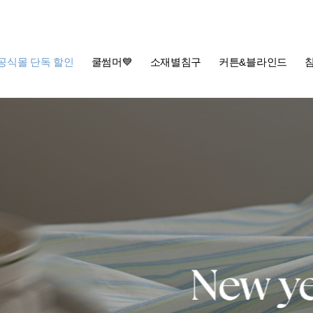
공식몰 단독 할인
쿨썸머💙
소재별침구
커튼&블라인드