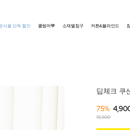
공식몰 단독 할인
쿨썸머💙
소재별침구
커튼&블라인드
딥체크 쿠션커
75%
4,90
19,900