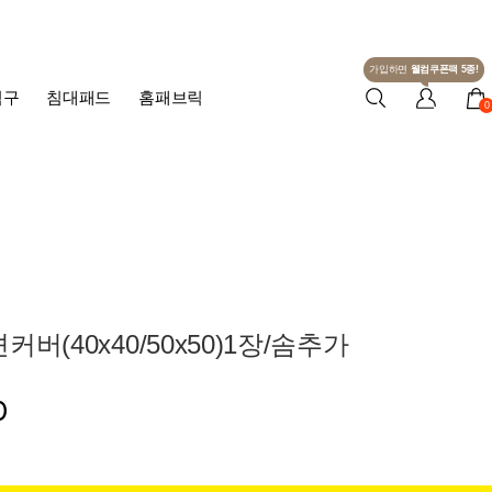
가입하면
웰컴쿠폰팩 5종!
침구
침대패드
홈패브릭
0
버(40x40/50x50)1장/솜추가
0