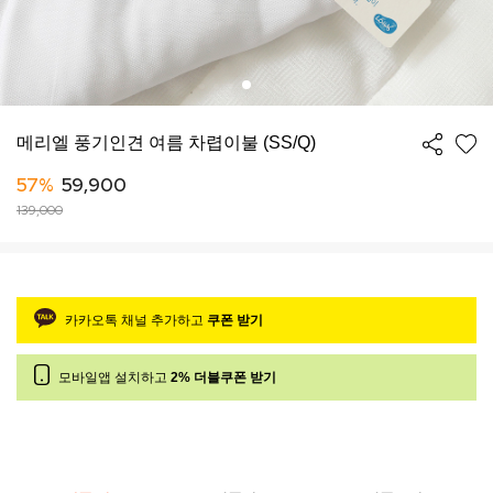
메리엘 풍기인견 여름 차렵이불 (SS/Q)
57%
59,900
139,000
카카오톡 채널 추가하고
쿠폰 받기
모바일앱 설치하고
2% 더블쿠폰 받기