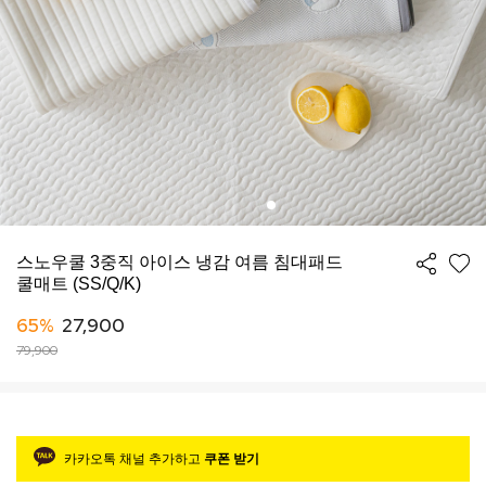
스노우쿨 3중직 아이스 냉감 여름 침대패드
쿨매트 (SS/Q/K)
65%
27,900
79,900
카카오톡 채널 추가하고
쿠폰 받기