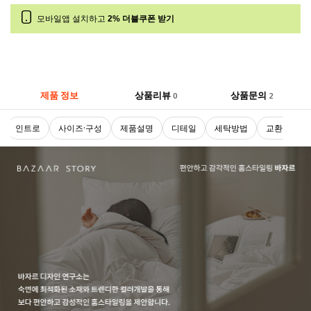
모바일앱 설치하고
2% 더블쿠폰 받기
제품 정보
상품리뷰
상품문의
0
2
인트로
사이즈·구성
제품설명
디테일
세탁방법
교환 및 반