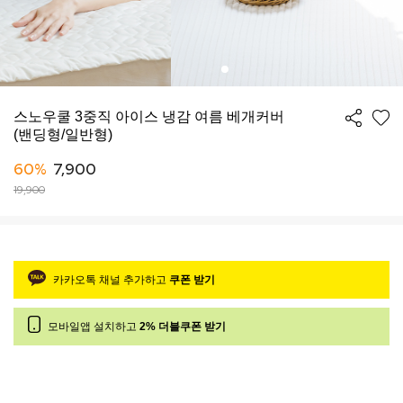
스노우쿨 3중직 아이스 냉감 여름 베개커버
(밴딩형/일반형)
60%
7,900
19,900
카카오톡 채널 추가하고
쿠폰 받기
모바일앱 설치하고
2% 더블쿠폰 받기