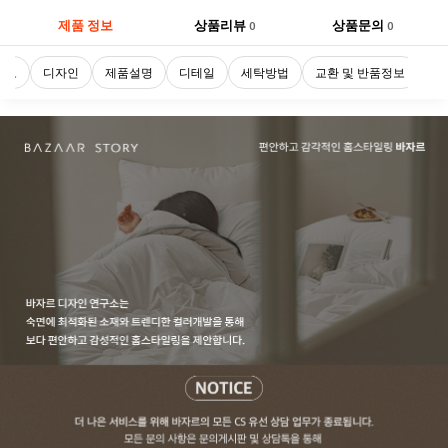
제품 정보
상품리뷰
상품문의
0
0
트로
디자인
제품설명
디테일
세탁방법
교환 및 반품정보