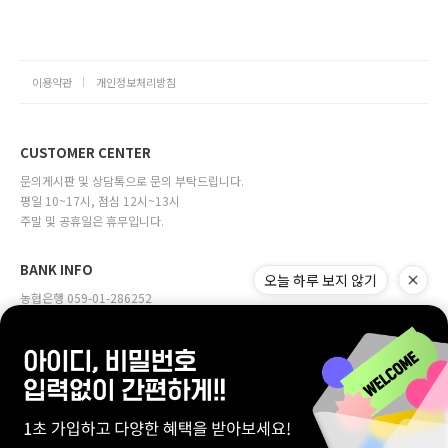
이용약관
개인정보처리방침
CUSTOMER CENTER
문의게시판 및 상담톡으로 문의 부탁드립니다.
평일 10~17시, 점심 12시~13시
주말 및 공휴일은 휴무입니다.
BANK INFO
농협은행 059-01-286252
예금주 (주)다원물산
company:주식회사 다원물산 | owner:정근용
Address:서울특별시 마포구 월드컵로 31, 4층(합정동, 오벨리움빌딩)
Online sales license:서대문구청 제2002-00028호
Business license:111-81-29892
[사업자번호확인]