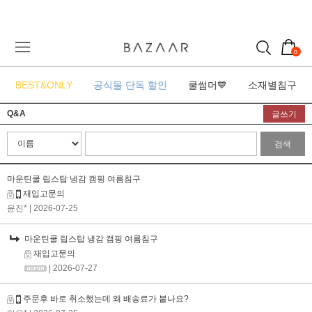
0
BEST&ONLY
공식몰 단독 할인
쿨썸머💙
소재별침구
Q&A
글쓰기
검색
마운틴쿨 립스탑 냉감 캠핑 여름침구
재입고문의
윤진*
| 2026-07-25
마운틴쿨 립스탑 냉감 캠핑 여름침구
재입고문의
| 2026-07-27
주문후 바로 취소했는데 왜 배송료가 붙나요?