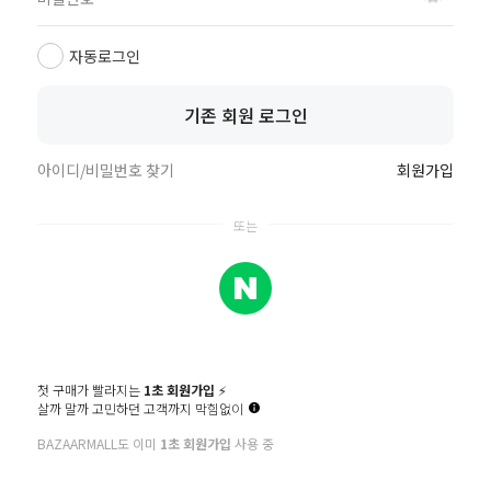
자동로그인
기존 회원 로그인
이용약관
개인정보처리방침
아이디/비밀번호 찾기
회원가입
CUSTOMER CENTER
문의게시판 및 상담톡으로 문의 부탁드립니다.
평일 10~17시, 점심 12시~13시
주말 및 공휴일은 휴무입니다.
BANK INFO
첫 구매가 빨라지는
1초 회원가입
⚡️
농협은행 059-01-286252
살까 말까 고민하던 고객까지 막힘없이
예금주 (주)다원물산
BAZAARMALL도 이미
1초 회원가입
사용 중
company:주식회사 다원물산 | owner:정근용
Address:서울특별시 마포구 월드컵로 31, 4층(합정동, 오벨리움빌딩)