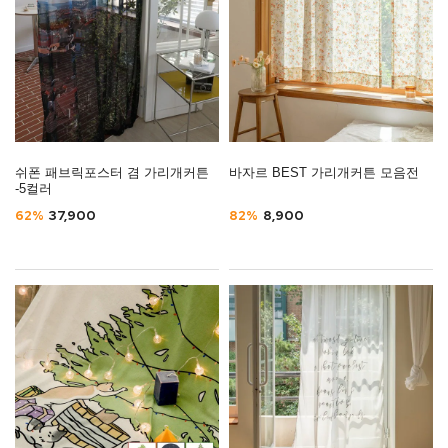
쉬폰 패브릭포스터 겸 가리개커튼
바자르 BEST 가리개커튼 모음전
-5컬러
62%
37,900
82%
8,900