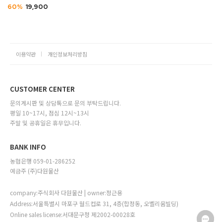
60%
19,900
이용약관
개인정보처리방침
CUSTOMER CENTER
문의게시판 및 상담톡으로 문의 부탁드립니다.
평일 10~17시, 점심 12시~13시
주말 및 공휴일은 휴무입니다.
BANK INFO
농협은행 059-01-286252
예금주 (주)다원물산
company:주식회사 다원물산 | owner:정근용
Address:서울특별시 마포구 월드컵로 31, 4층(합정동, 오벨리움빌딩)
Online sales license:서대문구청 제2002-00028호