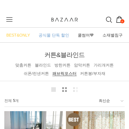
0
BEST&ONLY
공식몰 단독 할인
쿨썸머💙
소재별침구
커튼&블라인드
맞춤커튼
블라인드
방한커튼
암막커튼
가리개커튼
쉬폰/린넨커튼
패브릭포스터
커튼봉/부자재
전체
5
개