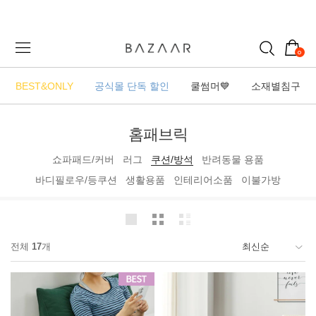
0
BEST&ONLY
공식몰 단독 할인
쿨썸머💙
소재별침구
홈패브릭
쇼파패드/커버
러그
쿠션/방석
반려동물 용품
바디필로우/등쿠션
생활용품
인테리어소품
이불가방
전체
17
개