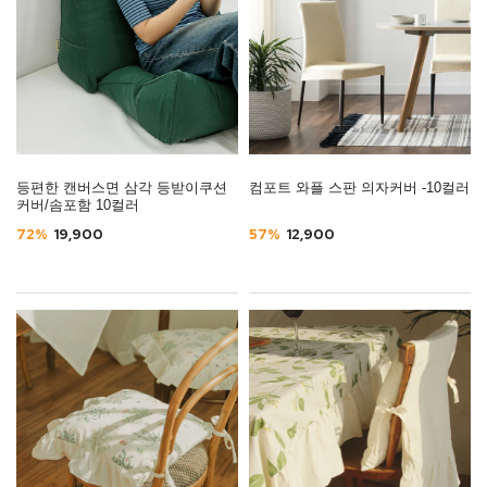
등편한 캔버스면 삼각 등받이쿠션
컴포트 와플 스판 의자커버 -10컬러
커버/솜포함 10컬러
72%
19,900
57%
12,900