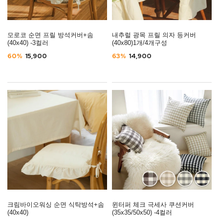
모로코 순면 프릴 방석커버+솜
내추럴 광목 프릴 의자 등커버
(40x40) -3컬러
(40x80)1개/4개구성
60%
15,900
63%
14,900
크림바이오워싱 순면 식탁방석+솜
윈터퍼 체크 극세사 쿠션커버
(40x40)
(35x35/50x50) -4컬러