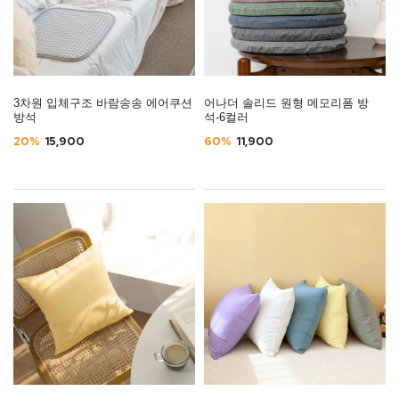
3차원 입체구조 바람송송 에어쿠션
어나더 솔리드 원형 메모리폼 방
방석
석-6컬러
20%
15,900
60%
11,900