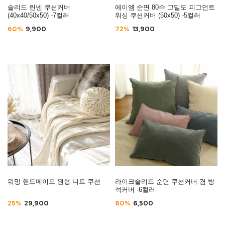
솔리드 린넨 쿠션커버
에이엠 순면 80수 고밀도 피그먼트
(40x40/50x50) -7컬러
워싱 쿠션커버 (50x50) -5컬러
60%
9,900
72%
13,900
워밍 핸드메이드 원형 니트 쿠션
라이크솔리드 순면 쿠션커버 겸 방
석커버 -6컬러
25%
29,900
80%
6,500