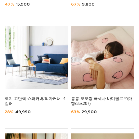
47%
15,900
67%
9,800
코지 고탄력 쇼파커버/의자커버 -4
롱롱 모모찡 극세사 바디필로우(대
컬러
형/35x207)
28%
49,990
63%
29,900