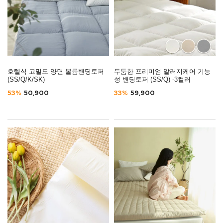
호텔식 고밀도 양면 볼륨밴딩토퍼
두툼한 프리미엄 알러지케어 기능
(SS/Q/K/SK)
성 밴딩토퍼 (SS/Q) -3컬러
53%
50,900
33%
59,900