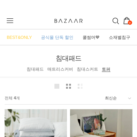
0
BEST&ONLY
공식몰 단독 할인
쿨썸머💙
소재별침구
침대패드
침대패드
매트리스커버
침대스커트
토퍼
전체
4
개