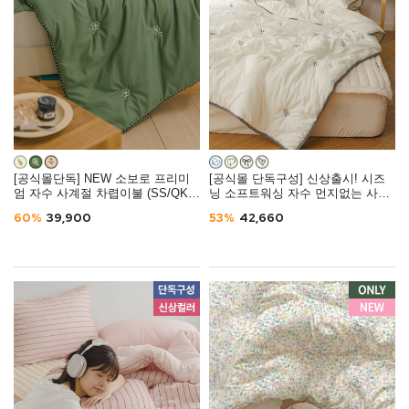
[공식몰단독] NEW 소보로 프리미
[공식몰 단독구성] 신상출시! 시즈
엄 자수 사계절 차렵이불 (SS/QK) -
닝 소프트워싱 자수 먼지없는 사계
3컬러
절 차렵이불 (SS/Q) - 4컬러
60%
39,900
53%
42,660