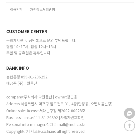
이용약관
개인정보처리방침
CUSTOMER CENTER
문의게시판 및 상담톡으로 문의 부탁드립니다.
평일 10~17시, 점심 12시~13시
주말 및 공휴일은 휴무입니다.
BANK INFO
농협은행 059-01-286252
예금주 (주)다원물산
company:주식회사 다원물산 | owner:정근용
Address:서울특별시 마포구 월드컵로 31, 4층(합정동, 오벨리움빌딩)
Online sales license:서대문구청 제2002-00028호
Business license:111-81-29892
[사업자번호확인]
Personal info manager:정다은 mall@mdl.co.kr
Copyrightⓒ바자르몰.co.kr.inc all right reserved