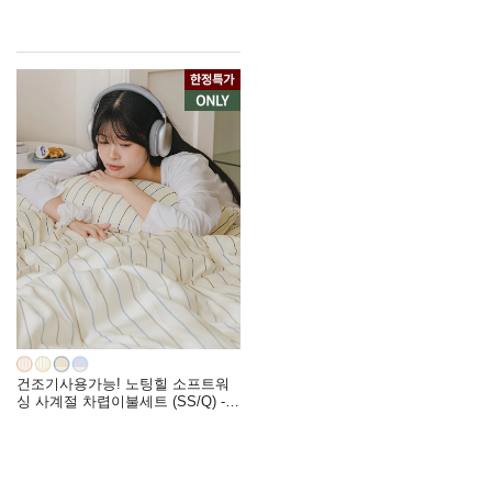
건조기사용가능! 노팅힐 소프트워
싱 사계절 차렵이불세트 (SS/Q) - 4
컬러