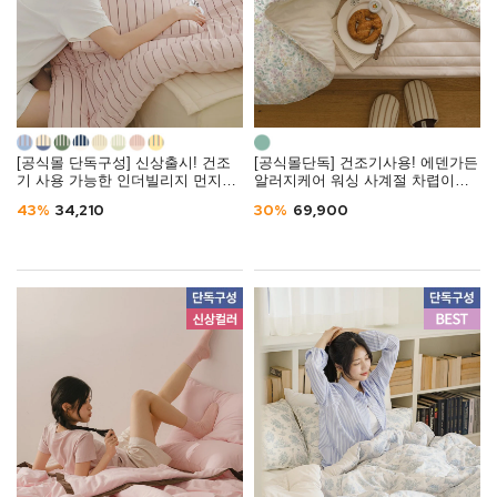
[공식몰 단독구성] 신상출시! 건조
[공식몰단독] 건조기사용! 에덴가든
기 사용 가능한 인더빌리지 먼지없
알러지케어 워싱 사계절 차렵이불
는 사계절 차렵이불 (SS/Q) -10컬러
(SS/Q)
43%
34,210
30%
69,900