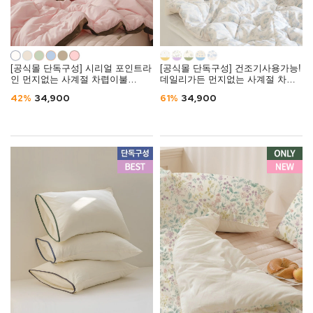
[공식몰 단독구성] 시리얼 포인트라
[공식몰 단독구성] 건조기사용가능!
인 먼지없는 사계절 차렵이불
데일리가든 먼지없는 사계절 차렵
(SS/Q) -6컬러
이불 (SS/Q) -5컬러
42%
34,900
61%
34,900