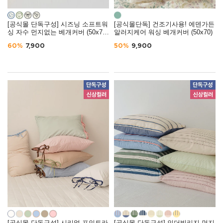
[공식몰 단독구성] 시즈닝 소프트워
[공식몰단독] 건조기사용! 에덴가든
싱 자수 먼지없는 베개커버 (50x70)
알러지케어 워싱 베개커버 (50x70)
-3컬러
60%
7,900
50%
9,900