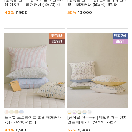
[공식몰 단독구성] 시리얼 포인트라
[공식몰 단독구성] 인더빌리지 먼지
인 먼지없는 베개커버 (50x70) -6컬
없는 베개커버 (50x70) -9컬러
러
40%
11,900
50%
10,000
노팅힐 스트라이프 홑겹 베개커버
[공식몰 단독구성] 데일리가든 먼지
2장 (50x70) -4컬러
없는 베개커버 (50x70) -5컬러
40%
11,900
67%
9,900