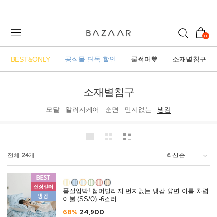
0
BEST&ONLY
공식몰 단독 할인
쿨썸머💙
소재별침구
소재별침구
모달
알러지케어
순면
먼지없는
냉감
전체
24
개
품절임박! 썸머빌리지 먼지없는 냉감 양면 여름 차렵
이불 (SS/Q) -6컬러
68%
24,900