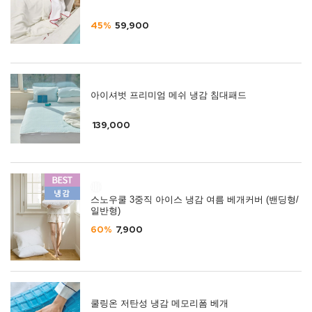
45%
59,900
아이셔벗 프리미엄 메쉬 냉감 침대패드
139,000
스노우쿨 3중직 아이스 냉감 여름 베개커버 (밴딩형/
일반형)
60%
7,900
쿨링온 저탄성 냉감 메모리폼 베개