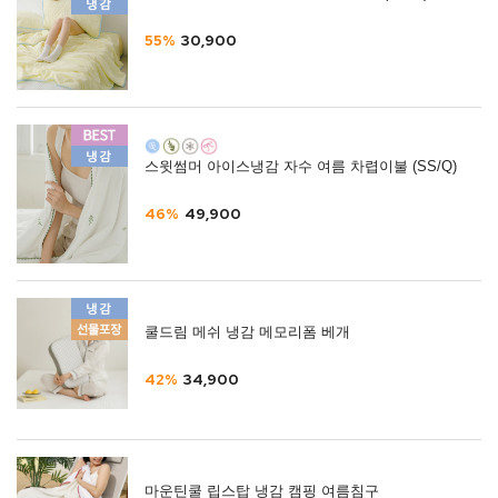
55%
30,900
스윗썸머 아이스냉감 자수 여름 차렵이불 (SS/Q)
46%
49,900
쿨드림 메쉬 냉감 메모리폼 베개
42%
34,900
마운틴쿨 립스탑 냉감 캠핑 여름침구