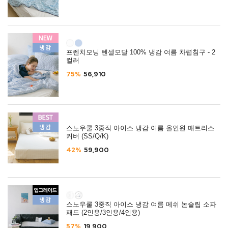
프렌치모닝 텐셀모달 100% 냉감 여름 차렵침구 - 2
컬러
75%
56,910
스노우쿨 3중직 아이스 냉감 여름 올인원 매트리스
커버 (SS/Q/K)
42%
59,900
스노우쿨 3중직 아이스 냉감 여름 메쉬 논슬립 소파
패드 (2인용/3인용/4인용)
57%
19,900