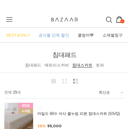
0
BEST&ONLY
공식몰 단독 할인
쿨썸머💙
소재별침구
침대패드
침대패드
매트리스커버
침대스커트
토퍼
전체
15
개
마일드 60수 아사 줄누빔 리본 침대스커트 (SS/Q)
29%
95,000