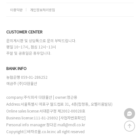
이용약관
개인정보처리방침
CUSTOMER CENTER
문의게시판 및 상담톡으로 문의 부탁드립니다.
평일 10~17시, 점심 12시~13시
주말 및 공휴일은 휴무입니다.
BANK INFO
농협은행 059-01-286252
예금주 (주)다원물산
company:주식회사 다원물산 | owner:정근용
Address:서울특별시 마포구 월드컵로 31, 4층(합정동, 오벨리움빌딩)
Online sales license:서대문구청 제2002-00028호
Business license:111-81-29892
[사업자번호확인]
Personal info manager:정다은 mall@mdl.co.kr
Copyrightⓒ바자르몰.co.kr.inc all right reserved