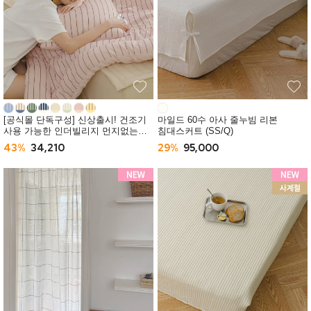
[공식몰 단독구성] 신상출시! 건조기
마일드 60수 아사 줄누빔 리본
사용 가능한 인더빌리지 먼지없는
침대스커트 (SS/Q)
사계절 차렵이불 (SS/Q) -10컬러
43%
34,210
29%
95,000