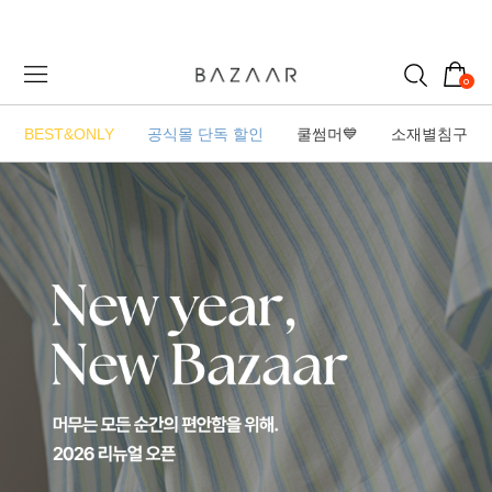
0
BEST&ONLY
공식몰 단독 할인
쿨썸머💙
소재별침구