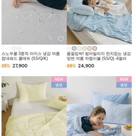
스노우쿨 3중직 아이스 냉감 여름
품절임박! 썸머빌리지 먼지없는 냉감
침대패드 쿨매트 (SS/Q/K)
양면 여름 차렵이불 (SS/Q) -6컬러
65%
27,900
68%
24,900