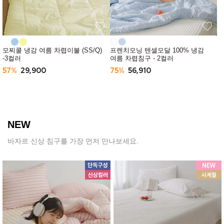
모찌쿨 냉감 여름 차렵이불 (SS/Q)
프렌치모닝 텐셀모달 100% 냉감
-3컬러
여름 차렵침구 - 2컬러
57%
29,900
75%
56,910
NEW
바자르 신상 침구를 가장 먼저 만나보세요.