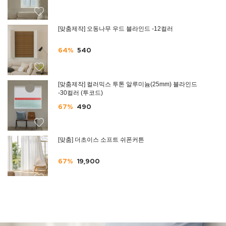
[맞춤제작] 오동나무 우드 블라인드 -12컬러
64%
540
[맞춤제작] 컬러믹스 투톤 알루미늄(25mm) 블라인드
-30컬러 (투코드)
67%
490
[맞춤] 더초이스 소프트 쉬폰커튼
67%
19,900