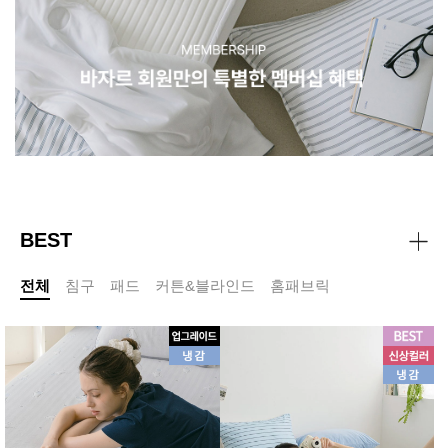
BEST
전체
침구
패드
커튼&블라인드
홈패브릭