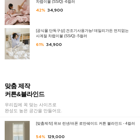
차렵이불 (SS/Q) -6컬러
42%
34,900
[공식몰 단독구성] 건조기사용가능! 데일리가든 먼지없는
사계절 차렵이불 (SS/Q) -5컬러
61%
34,900
맞춤 제작
커튼&블라인드
우리집에 꼭 맞는 사이즈로
완성도 높은 공간을 만들어요.
[맞춤제작] 위브 린넨/쉬폰 로만쉐이드 커튼 블라인드 - 4컬러
54%
129,000