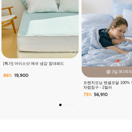
[특가] 아이스샷 메쉬 냉감 침대패드
3일 18:06:5
86%
19,900
프렌치모닝 텐셀모달 100%
차렵침구 - 2컬러
75%
56,910