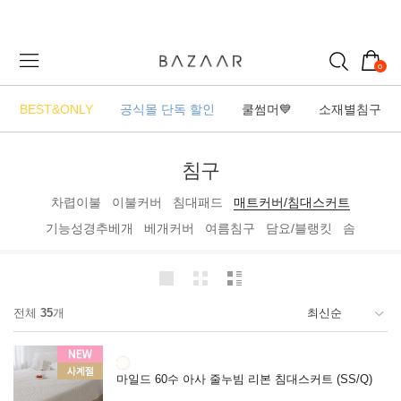
0
BEST&ONLY
공식몰 단독 할인
쿨썸머💙
소재별침구
침구
차렵이불
이불커버
침대패드
매트커버/침대스커트
기능성경추베개
베개커버
여름침구
담요/블랭킷
솜
전체
35
개
마일드 60수 아사 줄누빔 리본 침대스커트 (SS/Q)