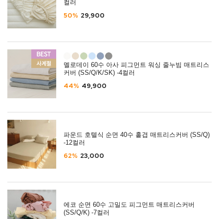
컬러
50%
29,900
멜로데이 60수 아사 피그먼트 워싱 줄누빔 매트리스
커버 (SS/Q/K/SK) -4컬러
44%
49,900
파운드 호텔식 순면 40수 홑겹 매트리스커버 (SS/Q)
-12컬러
62%
23,000
에코 순면 60수 고밀도 피그먼트 매트리스커버
(SS/Q/K) -7컬러