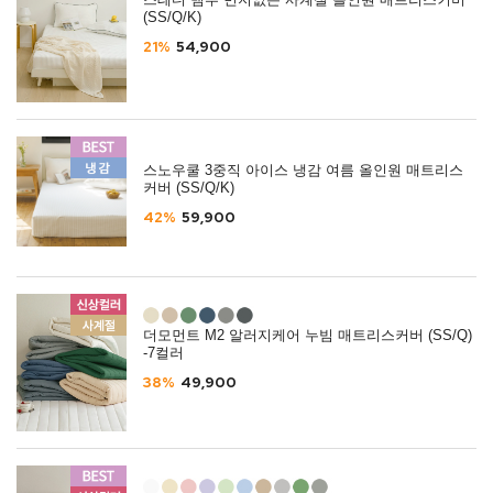
스테디 뱀부 먼지없는 사계절 올인원 매트리스커버
(SS/Q/K)
21%
54,900
스노우쿨 3중직 아이스 냉감 여름 올인원 매트리스
커버 (SS/Q/K)
42%
59,900
더모먼트 M2 알러지케어 누빔 매트리스커버 (SS/Q)
-7컬러
38%
49,900