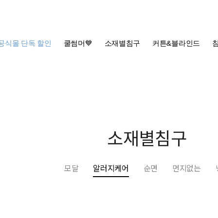
공식몰 단독 할인
쿨썸머💙
소재별침구
커튼&블라인드
소재별침구
모달
알러지케어
순면
먼지없는