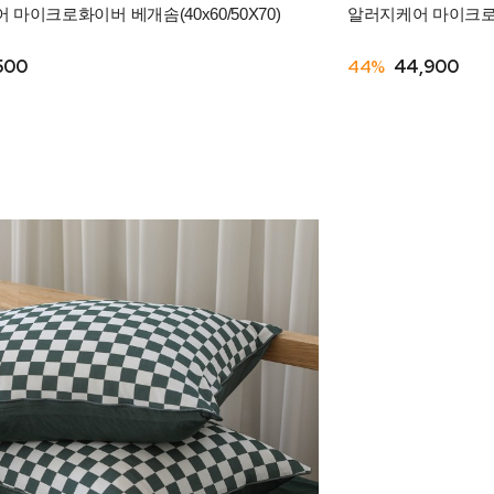
마이크로화이버 베개솜(40x60/50X70)
알러지케어 마이크로화
500
44%
44,900