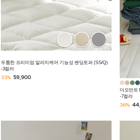
두툼한 프리미엄 알러지케어 기능성 밴딩토퍼 (SS/Q)
-3컬러
33%
59,900
더모먼트 M
-7컬러
36%
44