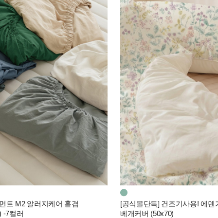
모먼트 M2 알러지케어 홑겹
[공식몰단독] 건조기사용! 에
 -7컬러
베개커버 (50x70)