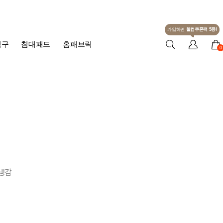
가입하면
웰컴쿠폰팩 5종!
침구
침대패드
홈패브릭
0
냉감