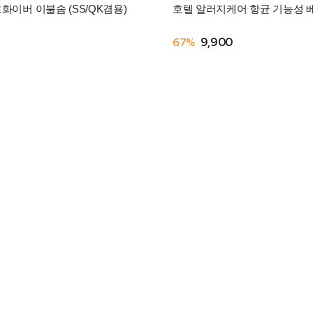
이버 이불솜 (SS/QK겸용)
호텔 알러지케어 항균 기능성 베개
67%
9,900