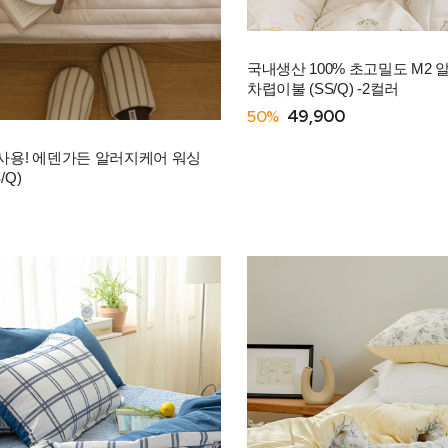
국내생산 100% 초고밀도 M2
차렵이불 (SS/Q) -2컬러
50%
49,900
사용! 에덴가든 알러지케어 워싱
/Q)