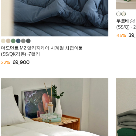
무료배송!
(SS/Q) -
45%
39
더모먼트 M2 알러지케어 사계절 차렵이불
(SS/QK겸용) -7컬러
22%
69,900