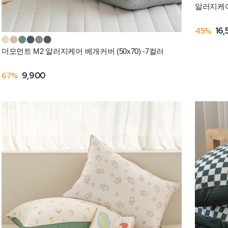
알러지케어 
45%
16,
더모먼트 M2 알러지케어 베개커버 (50x70) -7컬러
67%
9,900