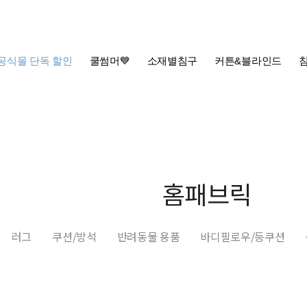
공식몰 단독 할인
쿨썸머💙
소재별침구
커튼&블라인드
홈패브릭
러그
쿠션/방석
반려동물 용품
바디필로우/등쿠션