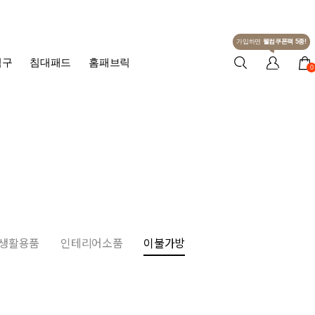
가입하면
웰컴쿠폰팩 5종!
침구
침대패드
홈패브릭
0
생활용품
인테리어소품
이불가방