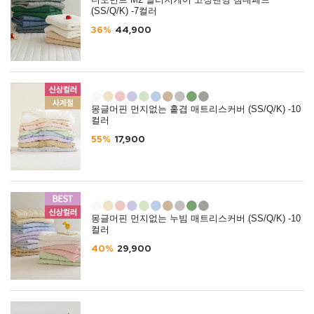
더모먼트 M2 알러지케어 고정밴딩 침대패드
(SS/Q/K) -7컬러
36%
44,900
몽글머핀 먼지없는 홑겹 매트리스커버 (SS/Q/K) -10
컬러
55%
17,900
몽글머핀 먼지없는 누빔 매트리스커버 (SS/Q/K) -10
컬러
40%
29,900