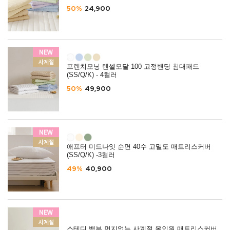
50%
24,900
프렌치모닝 텐셀모달 100 고정밴딩 침대패드
(SS/Q/K) - 4컬러
50%
49,900
애프터 미드나잇 순면 40수 고밀도 매트리스커버
(SS/Q/K) -3컬러
49%
40,900
스테디 뱀부 먼지없는 사계절 올인원 매트리스커버