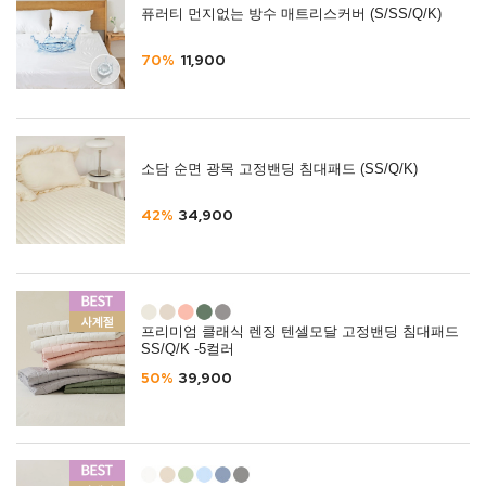
퓨러티 먼지없는 방수 매트리스커버 (S/SS/Q/K)
70%
11,900
소담 순면 광목 고정밴딩 침대패드 (SS/Q/K)
42%
34,900
프리미엄 클래식 렌징 텐셀모달 고정밴딩 침대패드
SS/Q/K -5컬러
50%
39,900