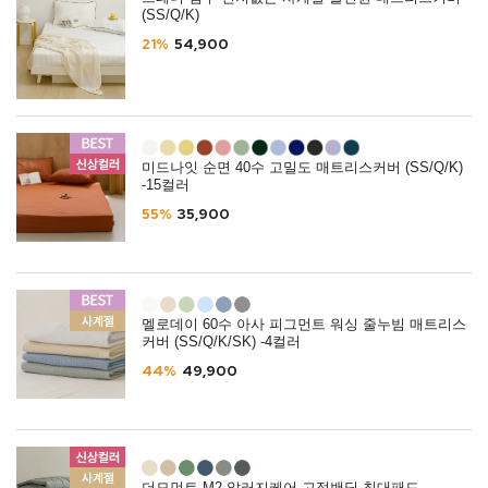
(SS/Q/K)
21%
54,900
미드나잇 순면 40수 고밀도 매트리스커버 (SS/Q/K)
-15컬러
55%
35,900
멜로데이 60수 아사 피그먼트 워싱 줄누빔 매트리스
커버 (SS/Q/K/SK) -4컬러
44%
49,900