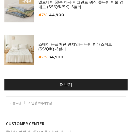
멜로데이 60수 아사 피그먼트 워싱 줄누빔 이불 겸
패드 (SS/Q/K/SK) -6컬러
47%
44,900
스테이 몽글머핀 먼지없는 누빔 침대스커트
(SS/Q/K) -3컬러
42%
34,900
더보기
이용약관
개인정보처리방침
CUSTOMER CENTER
문의게시판 및 상담톡으로 문의 부탁드립니다.