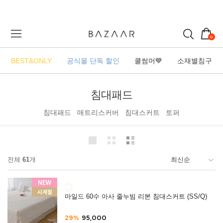
0
BEST&ONLY
공식몰 단독 할인
쿨썸머💙
소재별침구
침대패드
침대패드
매트리스커버
침대스커트
토퍼
전체
61
개
마일드 60수 아사 줄누빔 리본 침대스커트 (SS/Q)
29%
95,000