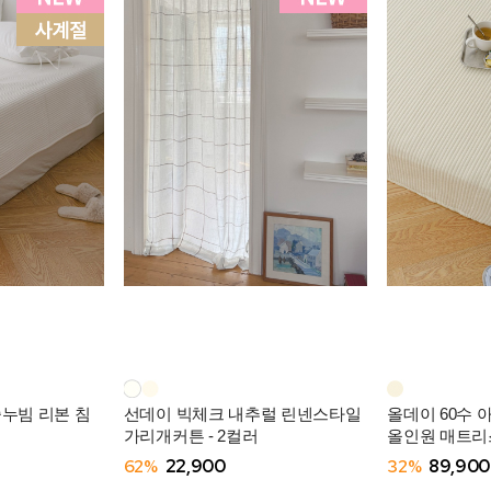
줄누빔 리본 침
선데이 빅체크 내추럴 린넨스타일
올데이 60수 
가리개커튼 - 2컬러
올인원 매트리스
62%
22,900
32%
89,900