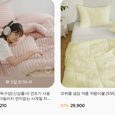
5일 15:59:38
단독구성] 신상출시! 건조기 사용
모찌쿨 냉감 여름 차렵이불 (SS/Q
더빌리지 먼지없는 사계절 차렵
Q) -10컬러
210
57%
29,900