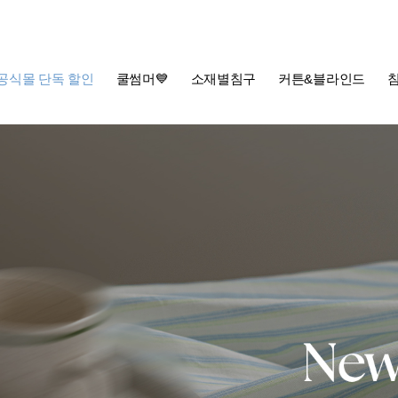
공식몰 단독 할인
쿨썸머💙
소재별침구
커튼&블라인드