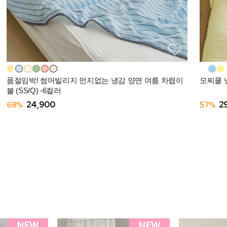
품절임박! 썸머빌리지 먼지없는 냉감 양면 여름 차렵이
모찌쿨 냉
불 (SS/Q) -6컬러
68%
24,900
57%
2