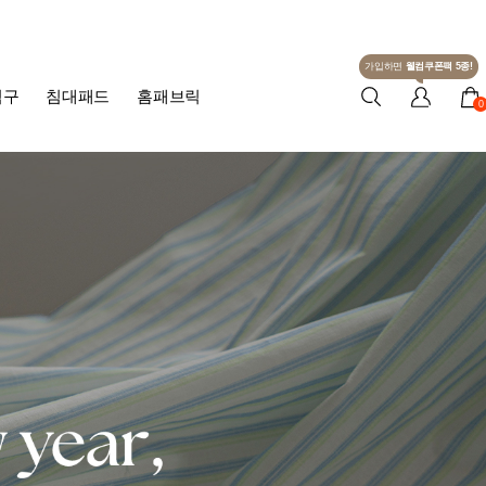
가입하면
웰컴쿠폰팩 5종!
침구
침대패드
홈패브릭
0