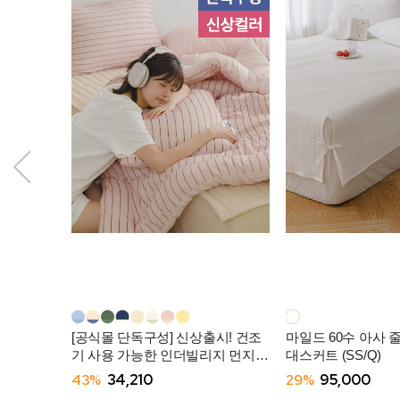
[공식몰 단독구성] 신상출시! 건조
마일드 60수 아사 
기 사용 가능한 인더빌리지 먼지없
대스커트 (SS/Q)
는 사계절 차렵이불 (SS/Q) -10컬
43%
34,210
29%
95,000
러