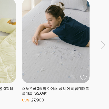
[특가]
86%
1
) -3컬러
스노우쿨 3중직 아이스 냉감 여름 침대패드
쿨매트 (SS/Q/K)
65%
27,900