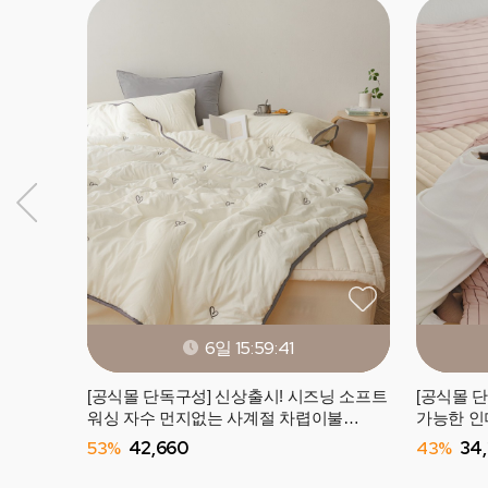
6일 15:59:38
[공식몰 단독구성] 신상출시! 시즈닝 소프트
[공식몰 
워싱 자수 먼지없는 사계절 차렵이불
가능한 인
(SS/Q) - 4컬러
이불 (SS/
53%
42,660
43%
34,