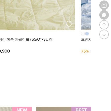
감 여름 차렵이불 (SS/Q) -3컬러
프렌치모닝 텐셀모달
9,900
75%
56,910