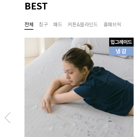
BEST
전체
침구
패드
커튼&블라인드
홈패브릭