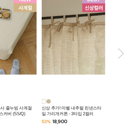
아사 줄누빔 사계절
신상 추가! 마벨 내추럴 린넨스타
모찌쿨 냉
커버 (SS/Q)
일 가리개커튼 - 3타입 2컬러
-3컬러
53%
18,900
57%
29