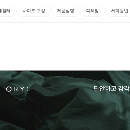
체컬러
사이즈·구성
제품설명
디테일
세탁방법