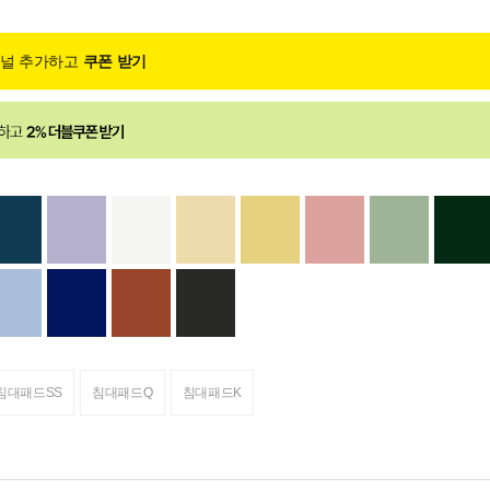
채널 추가하고
쿠폰 받기
침대패드SS
침대패드Q
침대패드K