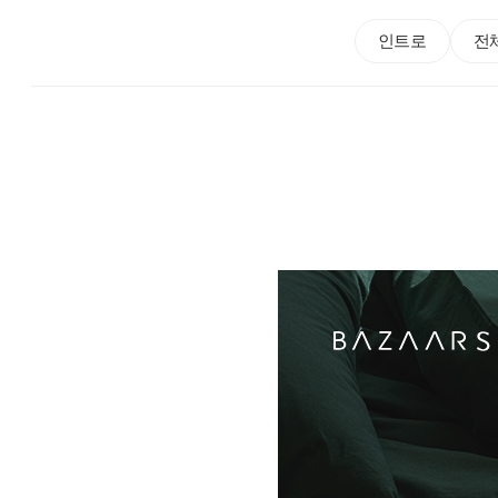
인트로
전