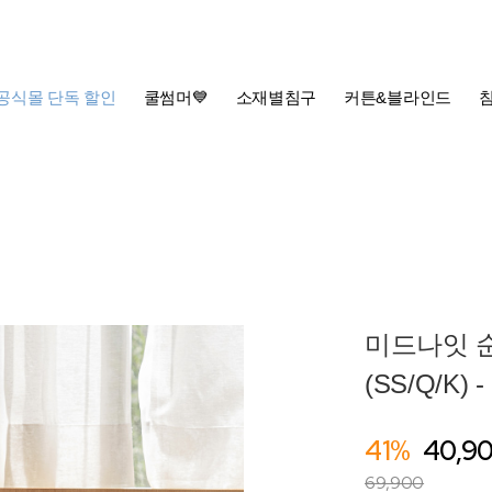
공식몰 단독 할인
쿨썸머💙
소재별침구
커튼&블라인드
미드나잇 
(SS/Q/K) 
41%
40,9
69,900