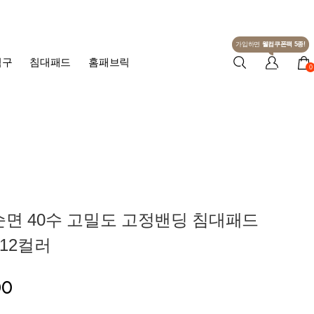
가입하면
웰컴쿠폰팩 5종!
침구
침대패드
홈패브릭
0
순면 40수 고밀도 고정밴딩 침대패드
- 12컬러
00