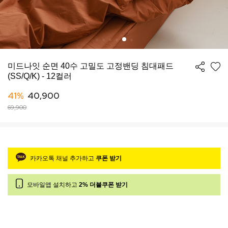
미드나잇 순면 40수 고밀도 고정밴딩 침대패드
(SS/Q/K) - 12컬러
41%
40,900
69,900
카카오톡 채널 추가하고
쿠폰 받기
모바일앱 설치하고
2% 더블쿠폰 받기