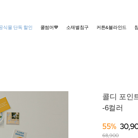
공식몰 단독 할인
쿨썸머💙
소재별침구
커튼&블라인드
콜디 포인트
-6컬러
55%
30,9
68,900