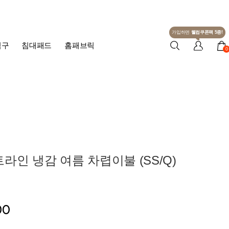
가입하면
웰컴쿠폰팩 5종!
침구
침대패드
홈패브릭
0
라인 냉감 여름 차렵이불 (SS/Q)
00