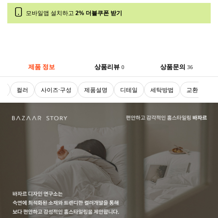
모바일앱 설치하고
2% 더블쿠폰 받기
제품 정보
상품리뷰
상품문의
0
36
로
컬러
사이즈·구성
제품설명
디테일
세탁방법
교환 및 반