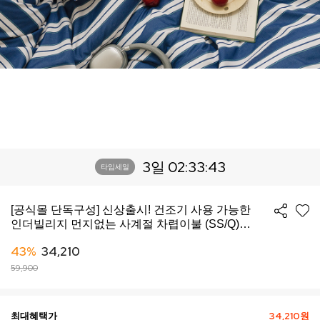
3일 02:33:40
타임세일
[공식몰 단독구성] 신상출시! 건조기 사용 가능한
인더빌리지 먼지없는 사계절 차렵이불 (SS/Q)
-10컬러
43%
34,210
59,900
최대혜택가
34,210원