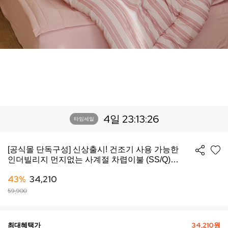
4일 23:13:23
타임세일
[공식몰 단독구성] 신상출시! 건조기 사용 가능한
인더빌리지 먼지없는 사계절 차렵이불 (SS/Q)
-10컬러
43%
34,210
59,900
최대혜택가
34,210원