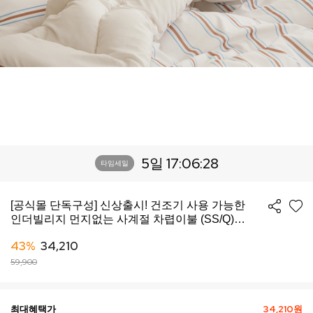
5일 17:06:26
타임세일
[공식몰 단독구성] 신상출시! 건조기 사용 가능한
인더빌리지 먼지없는 사계절 차렵이불 (SS/Q)
-10컬러
43%
34,210
59,900
최대혜택가
34,210원