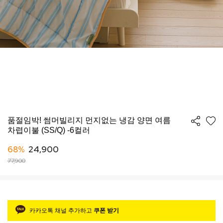
품절임박! 썸머빌리지 먼지없는 냉감 양면 여름
차렵이불 (SS/Q) -6컬러
68%
24,900
77,900
카카오톡 채널 추가하고
쿠폰 받기