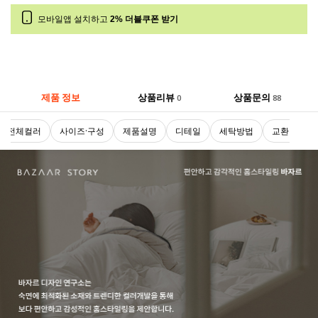
모바일앱 설치하고
2% 더블쿠폰 받기
제품 정보
상품리뷰
상품문의
0
88
전체컬러
사이즈·구성
제품설명
디테일
세탁방법
교환 및 반