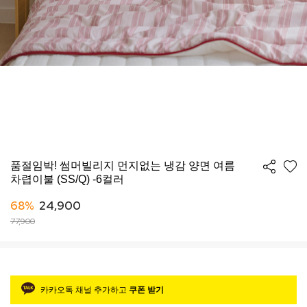
품절임박! 썸머빌리지 먼지없는 냉감 양면 여름
차렵이불 (SS/Q) -6컬러
68%
24,900
77,900
카카오톡 채널 추가하고
쿠폰 받기