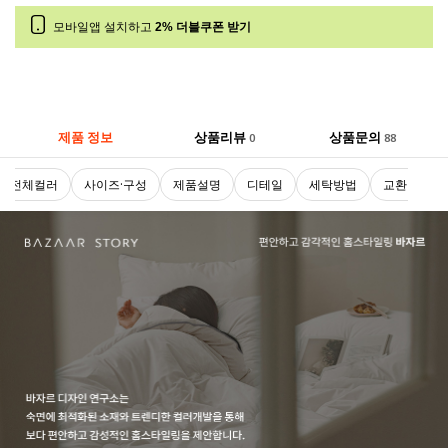
모바일앱 설치하고
2% 더블쿠폰 받기
제품 정보
상품리뷰
상품문의
0
88
전체컬러
사이즈·구성
제품설명
디테일
세탁방법
교환 및 반