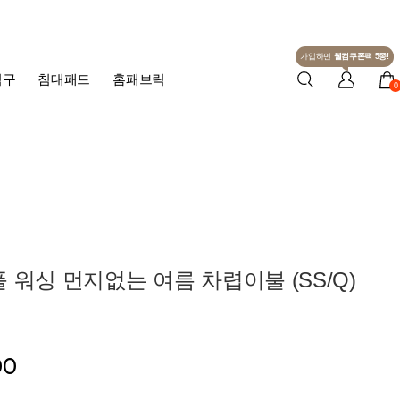
가입하면
웰컴쿠폰팩 5종!
침구
침대패드
홈패브릭
0
 워싱 먼지없는 여름 차렵이불 (SS/Q)
00