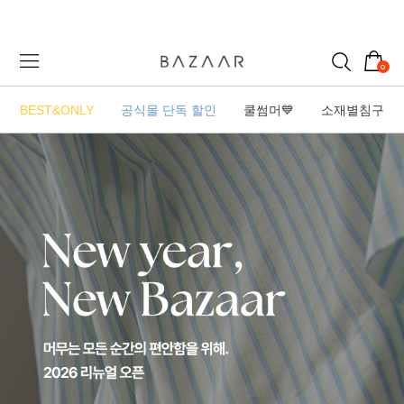
0
BEST&ONLY
공식몰 단독 할인
쿨썸머💙
소재별침구