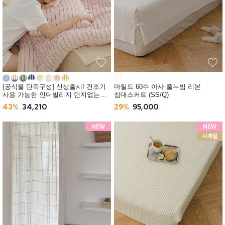
[공식몰 단독구성] 신상출시! 건조기
마일드 60수 아사 줄누빔 리본
사용 가능한 인더빌리지 먼지없는
침대스커트 (SS/Q)
사계절 차렵이불 (SS/Q) -10컬러
43%
34,210
29%
95,000