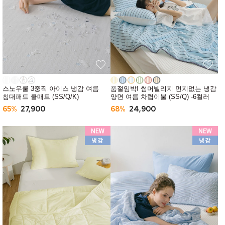
스노우쿨 3중직 아이스 냉감 여름
품절임박! 썸머빌리지 먼지없는 냉감
침대패드 쿨매트 (SS/Q/K)
양면 여름 차렵이불 (SS/Q) -6컬러
65%
27,900
68%
24,900