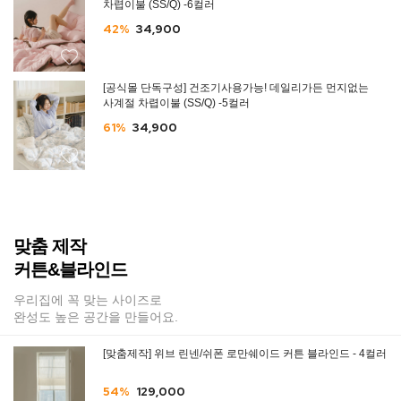
차렵이불 (SS/Q) -6컬러
42%
34,900
[공식몰 단독구성] 건조기사용가능! 데일리가든 먼지없는
사계절 차렵이불 (SS/Q) -5컬러
61%
34,900
맞춤 제작
커튼&블라인드
우리집에 꼭 맞는 사이즈로
완성도 높은 공간을 만들어요.
[맞춤제작] 위브 린넨/쉬폰 로만쉐이드 커튼 블라인드 - 4컬러
54%
129,000