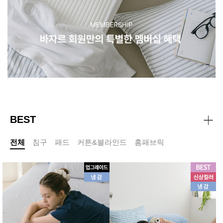
BEST
전체
침구
패드
커튼&블라인드
홈패브릭