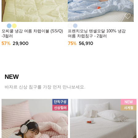
모찌쿨 냉감 여름 차렵이불 (SS/Q)
프렌치모닝 텐셀모달 100% 냉감
-3컬러
여름 차렵침구 - 2컬러
57%
29,900
75%
56,910
NEW
바자르 신상 침구를 가장 먼저 만나보세요.