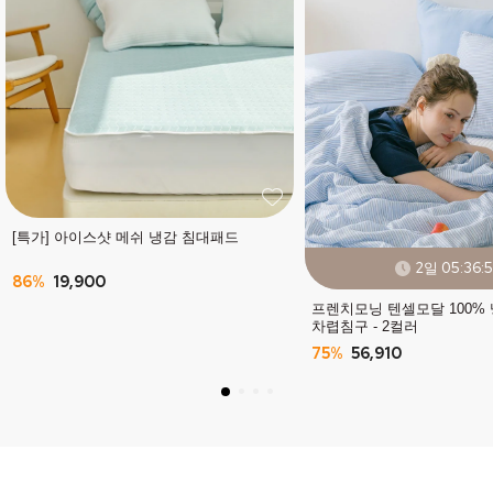
[특가] 아이스샷 메쉬 냉감 침대패드
2일 05:36:5
86%
19,900
프렌치모닝 텐셀모달 100%
차렵침구 - 2컬러
75%
56,910