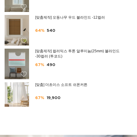
[맞춤제작] 오동나무 우드 블라인드 -12컬러
64%
540
[맞춤제작] 컬러믹스 투톤 알루미늄(25mm) 블라인드
-30컬러 (투코드)
67%
490
[맞춤] 더초이스 소프트 쉬폰커튼
67%
19,900