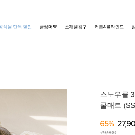
공식몰 단독 할인
쿨썸머💙
소재별침구
커튼&블라인드
스노우쿨 
쿨매트 (SS/
65%
27,9
79,900