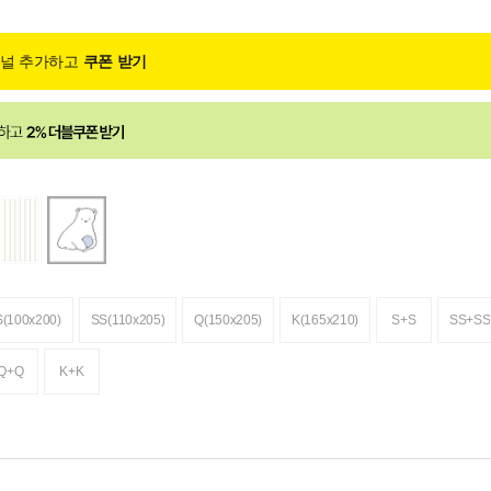
채널 추가하고
쿠폰 받기
S(100x200)
SS(110x205)
Q(150x205)
K(165x210)
S+S
SS+SS
Q+Q
K+K