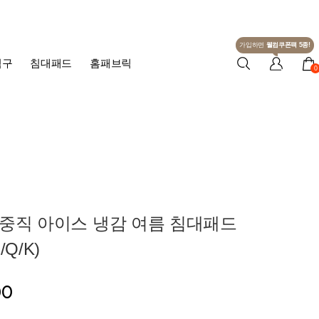
가입하면
웰컴쿠폰팩 5종!
침구
침대패드
홈패브릭
0
3중직 아이스 냉감 여름 침대패드
Q/K)
00