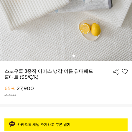
스노우쿨 3중직 아이스 냉감 여름 침대패드
쿨매트 (SS/Q/K)
65%
27,900
79,900
카카오톡 채널 추가하고
쿠폰 받기