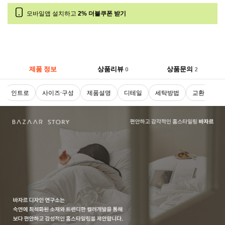
모바일앱 설치하고
2% 더블쿠폰 받기
제품 정보
상품리뷰
상품문의
0
2
인트로
사이즈·구성
제품설명
디테일
세탁방법
교환 및 반