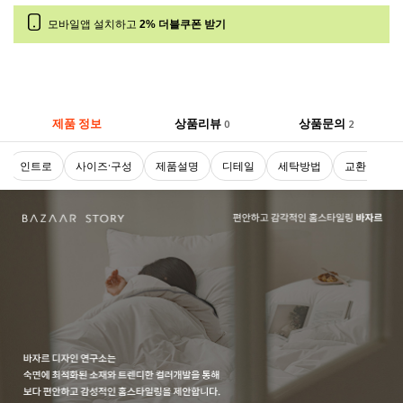
모바일앱 설치하고
2% 더블쿠폰 받기
제품 정보
상품리뷰
상품문의
0
2
인트로
사이즈·구성
제품설명
디테일
세탁방법
교환 및 반