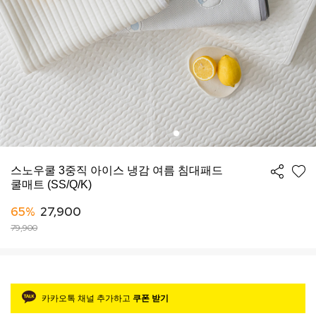
스노우쿨 3중직 아이스 냉감 여름 침대패드
쿨매트 (SS/Q/K)
65%
27,900
79,900
카카오톡 채널 추가하고
쿠폰 받기