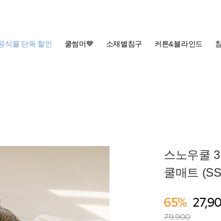
공식몰 단독 할인
쿨썸머💙
소재별침구
커튼&블라인드
스노우쿨 
쿨매트 (SS/
65%
27,9
79,900