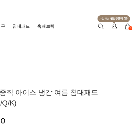
가입하면
웰컴쿠폰팩 5종!
침구
침대패드
홈패브릭
0
3중직 아이스 냉감 여름 침대패드
Q/K)
00