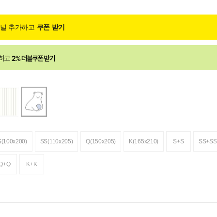
채널 추가하고
쿠폰 받기
S(100x200)
SS(110x205)
Q(150x205)
K(165x210)
S+S
SS+SS
Q+Q
K+K