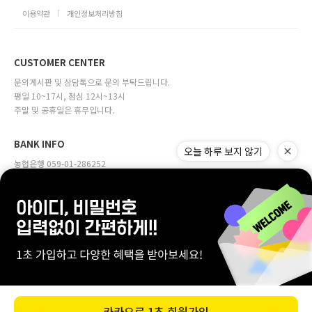
이용약관
개인정보처리방침
CUSTOMER CENTER
문의게시판 및 상담톡으로 문의 부탁드립니다.
평일 10~17시, 점심 12시~13시
주말 및 공휴일은 휴무입니다.
BANK INFO
오늘 하루 보지 않기
농협은행 059-01-286252
예금주 (주)다원물산
company:주식회사 다원물산 | owner:정근용
Address:서울특별시 마포구 월드컵로 31, 4층(합정동, 오벨리움빌딩)
Online sales license:서대문구청 제2002-00028호
Business license:111-81-29892
[사업자번호확인]
Personal info manager:정다은 mall@mdl.co.kr
Copyrightⓒ바자르몰.co.kr.inc all right reserved
카카오로
1초 회원가입