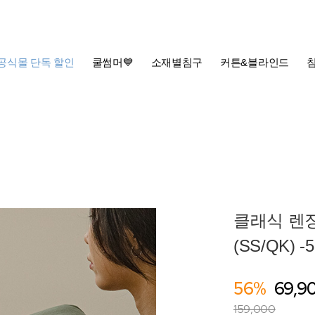
공식몰 단독 할인
쿨썸머💙
소재별침구
커튼&블라인드
클래식 렌
(SS/QK) 
56%
69,9
159,000