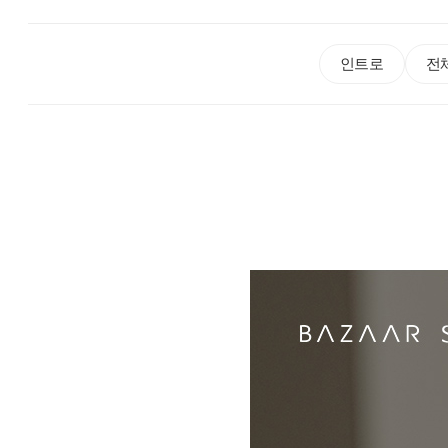
인트로
전