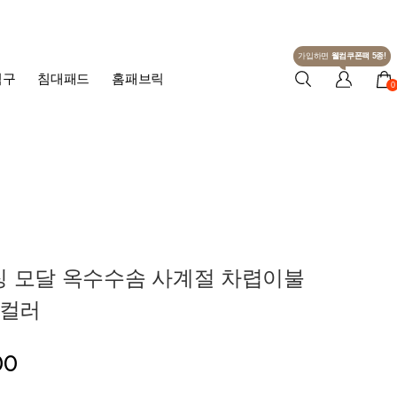
가입하면
웰컴쿠폰팩 5종!
침구
침대패드
홈패브릭
0
징 모달 옥수수솜 사계절 차렵이불
-5컬러
00