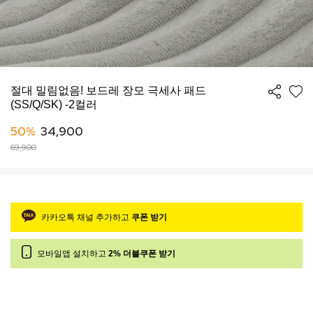
절대 밀림없음! 보드레 장모 극세사 패드
(SS/Q/SK) -2컬러
50%
34,900
69,900
카카오톡 채널 추가하고
쿠폰 받기
모바일앱 설치하고
2% 더블쿠폰 받기