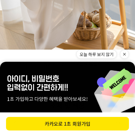
오늘 하루 보지 않기
카카오로
1초 회원가입
0
장바구니
마이페이지
홈
카테고리