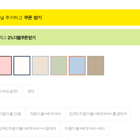
채널 추가하고
쿠폰 받기
슈퍼싱글SS
퀸Q
차렵이불 단품
차렵이불+베개커버
[단독] 차렵이불+베개커버+홑겹매커
[단독] 차렵이불+베개커버+누빔매커
차렵이불+베개커버+패드