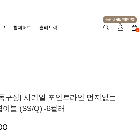
가입하면
웰컴쿠폰팩 5종!
침구
침대패드
홈패브릭
0
단독구성] 시리얼 포인트라인 먼지없는
불 (SS/Q) -6컬러
00