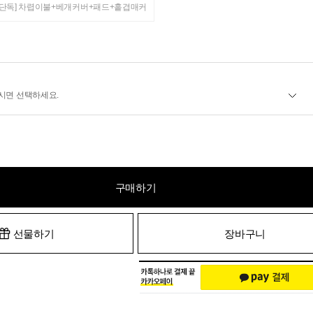
[단독] 차렵이불+베개커버+패드+홑겹매커
시면 선택하세요.
구매하기
선물하기
장바구니