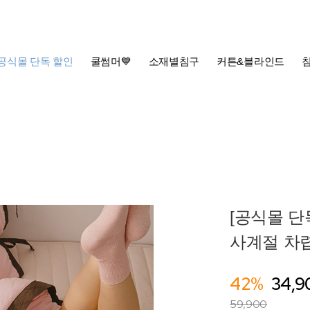
공식몰 단독 할인
쿨썸머💙
소재별침구
커튼&블라인드
[공식몰 
사계절 차렵이
42%
34,9
59,900