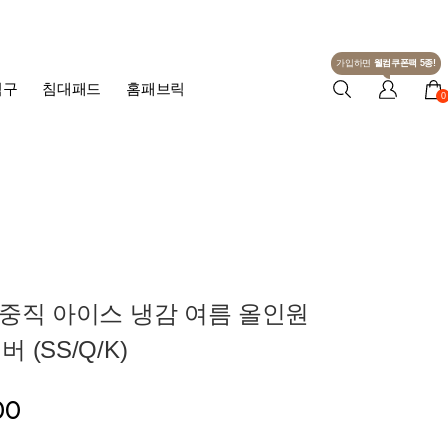
가입하면
웰컴쿠폰팩 5종!
침구
침대패드
홈패브릭
0
중직 아이스 냉감 여름 올인원
(SS/Q/K)
00