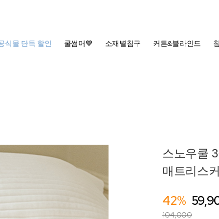
공식몰 단독 할인
쿨썸머💙
소재별침구
커튼&블라인드
스노우쿨 3
매트리스커버 
42%
59,9
104,000