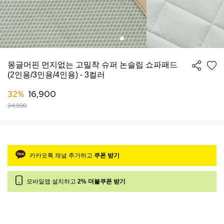
몽글머핀 먼지없는 고밀착 슈퍼 논슬립 쇼파패드
(2인용/3인용/4인용) - 3컬러
32%
16,900
24,900
카카오톡 채널 추가하고
쿠폰 받기
모바일앱 설치하고
2% 더블쿠폰 받기