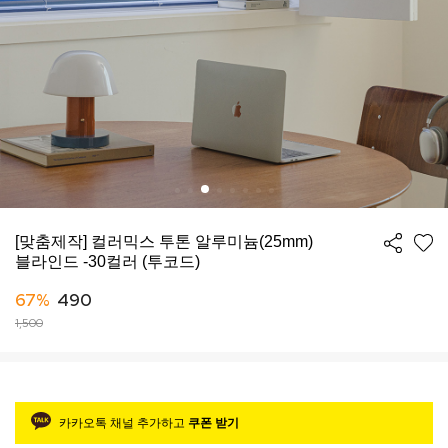
[맞춤제작] 컬러믹스 투톤 알루미늄(25mm)
블라인드 -30컬러 (투코드)
67%
490
1,500
카카오톡 채널 추가하고
쿠폰 받기