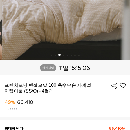
11일 15:15:02
타임세일
프렌치모닝 텐셀모달 100 옥수수솜 사계절
차렵이불 (SS/Q) - 4컬러
49%
66,410
129,000
최대혜택가
66,410원