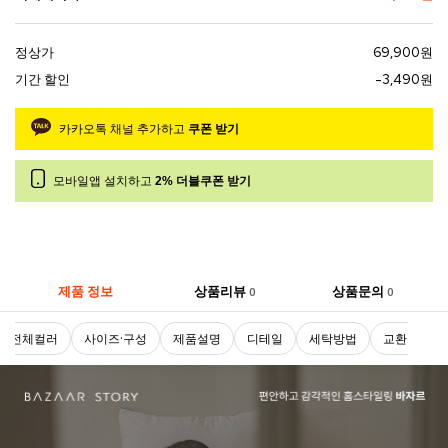
정상가
69,900원
기간 할인
-3,490원
카카오톡 채널 추가하고
쿠폰 받기
모바일앱 설치하고
2% 더블쿠폰 받기
제품 정보
상품리뷰
상품문의
0
0
전체컬러
사이즈·구성
제품설명
디테일
세탁방법
교환 및 반