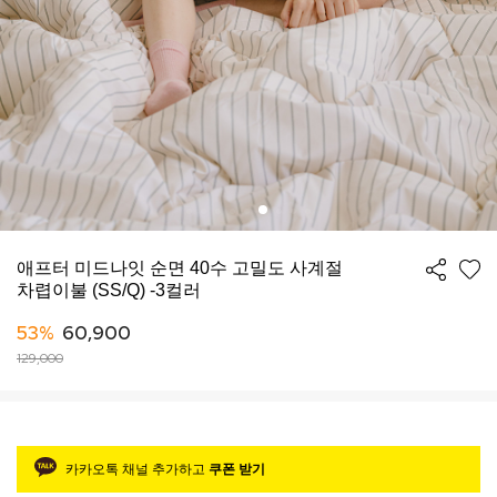
애프터 미드나잇 순면 40수 고밀도 사계절
차렵이불 (SS/Q) -3컬러
53%
60,900
129,000
카카오톡 채널 추가하고
쿠폰 받기