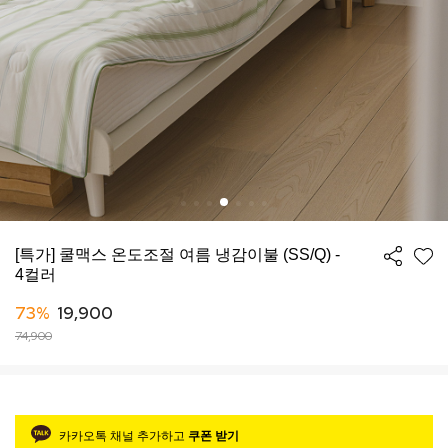
[특가] 쿨맥스 온도조절 여름 냉감이불 (SS/Q) -
4컬러
73%
19,900
74,900
카카오톡 채널 추가하고
쿠폰 받기