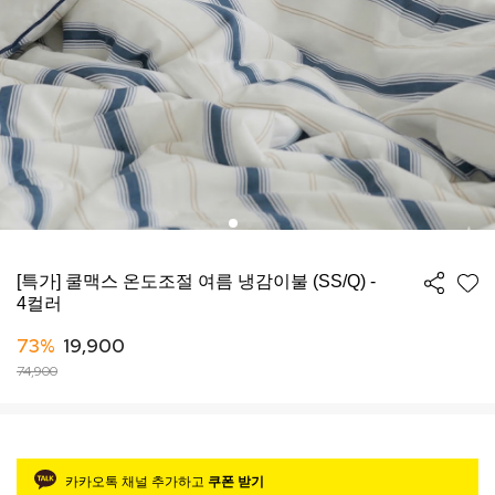
[특가] 쿨맥스 온도조절 여름 냉감이불 (SS/Q) -
4컬러
73%
19,900
74,900
카카오톡 채널 추가하고
쿠폰 받기